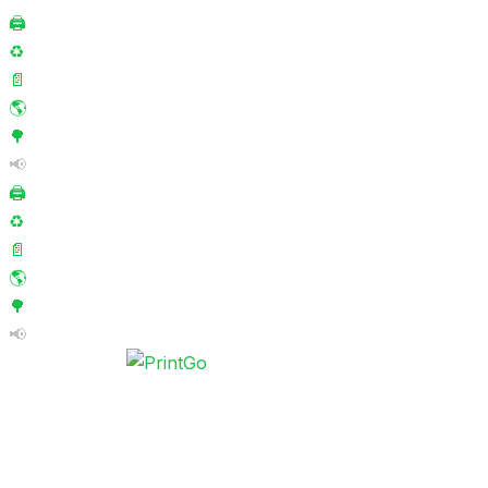
🖨️
♻️
📄
🌎
🌳
📢
🖨️
♻️
📄
🌎
🌳
📢